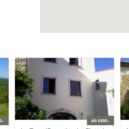
0,-
Ab €400,-