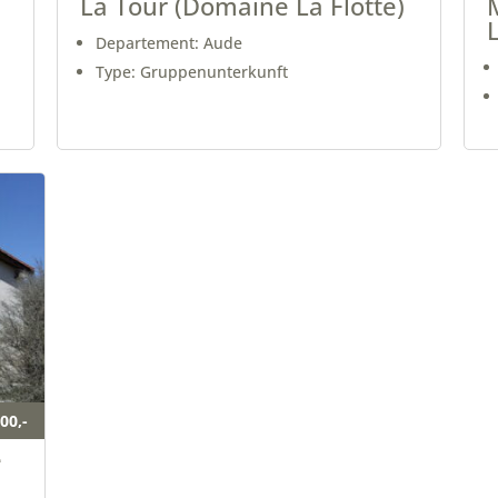
La Tour (Domaine La Flotte)
L
Departement: Aude
Type: Gruppenunterkunft
00,-
e